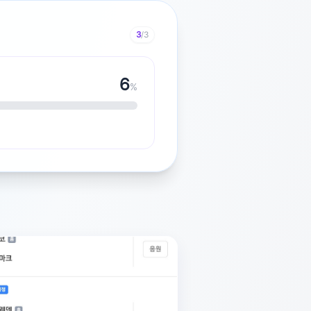
3
/3
7
%